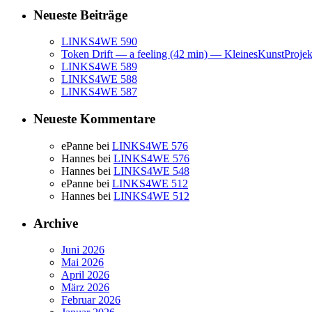
Neueste Beiträge
LINKS4WE 590
Token Drift — a feeling (42 min) — KleinesKunstProje
LINKS4WE 589
LINKS4WE 588
LINKS4WE 587
Neueste Kommentare
ePanne
bei
LINKS4WE 576
Hannes
bei
LINKS4WE 576
Hannes
bei
LINKS4WE 548
ePanne
bei
LINKS4WE 512
Hannes
bei
LINKS4WE 512
Archive
Juni 2026
Mai 2026
April 2026
März 2026
Februar 2026