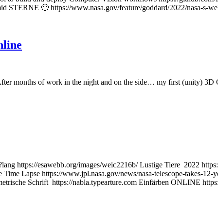
mid STERNE 🙂 https://www.nasa.gov/feature/goddard/2022/nasa-s-webb-t
line
r months of work in the night and on the side… my first (unity) 3D Ga
216/?lang https://esawebb.org/images/weic2216b/ Lustige Tiere 2022 h
e Time Lapse https://www.jpl.nasa.gov/news/nasa-telescope-takes-12-ye
etrische Schrift https://nabla.typearture.com Einfärben ONLINE https