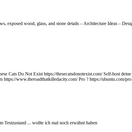
, exposed wood, glass, and stone details – Architecture Ideas – Desi
hese Cats Do Not Exist https://thesecatsdonotexist.com/ Self-host deine 
ändern https://www.theroadthatkilledacity.com/ Pro ? https://ubuntu.co
im Testzustand ... wollte ich mal noch erwähnt haben