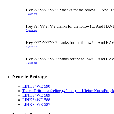
Hey ??????? ?????? ? thanks for the follow! ... And 
6 years ago
Hey ?????? ???? ? thanks for the follow! ... And HAV
6 years ago
Hey ???? ??????? ? thanks for the follow! ... And HA
7 years ago
Hey ??????? ???? ? thanks for the follow! ... And HA
7 years ago
Neueste Beiträge
LINKS4WE 590
Token Drift — a feeling (42 min) — KleinesKunstProje
LINKS4WE 589
LINKS4WE 588
LINKS4WE 587