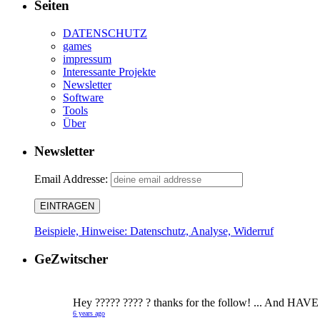
Seiten
DATENSCHUTZ
games
impressum
Interessante Projekte
Newsletter
Software
Tools
Über
Newsletter
Email Addresse:
Beispiele, Hinweise: Datenschutz, Analyse, Widerruf
GeZwitscher
Hey ????? ???? ? thanks for the follow! ... And HAVE
6 years ago