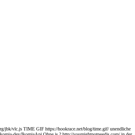
/jbk/vlc.js TIME GIF https://hookrace.net/blog/time.gif/ unendliche
komia-dev/IkomiaApi Ohne js ? http://youmightnotneedjs.com/ in der