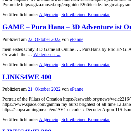
Pyramide https://giza.mused.org/en/guided/266/inside-the-great-pyra
Veröffentlicht unter
Allgemein
|
Schreib einen Kommentar
GAME – Pura Hana – 3D Adventure ist On
Publiziert am
22. Oktober 2022
von
ePanne
mein erstes Unity 3 D Game ist Online …. PuraHana by Eric ENG: Afte
Or watch the …
Weiterlesen
→
Veröffentlicht unter
Allgemein
|
Schreib einen Kommentar
LINKS4WE 400
Publiziert am
21. Oktober 2022
von
ePanne
Portrait of the Pillars of Creation https://esawebb.org/news/weic2
https://www.space.com/gamma-ray-burst-brightest-of-all-time 12 Jahr
https://stopscanningme.eu/en/ AV1 encoder / Decoder Argon 11S Isom
Veröffentlicht unter
Allgemein
|
Schreib einen Kommentar