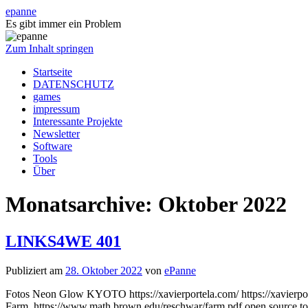
epanne
Es gibt immer ein Problem
Zum Inhalt springen
Startseite
DATENSCHUTZ
games
impressum
Interessante Projekte
Newsletter
Software
Tools
Über
Monatsarchive:
Oktober 2022
LINKS4WE 401
Publiziert am
28. Oktober 2022
von
ePanne
Fotos Neon Glow KYOTO https://xavierportela.com/ https://xavierport
Farm https://www.math.brown.edu/reschwar/farm.pdf open source tool