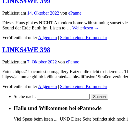
LINKS4WE 399
Publiziert am
14. Oktober 2022
von
ePanne
Dieses Haus gibt es NICHT A modern home with stunning sunset views
Sound der Erde Earth.fm: Listen to …
Weiterlesen
→
Veröffentlicht unter
Allgemein
|
Schreib einen Kommentar
LINKS4WE 398
Publiziert am
7. Oktober 2022
von
ePanne
Foto s https://sipacontest.com/gallery Katzen die nicht existieren … T
https://jalammar.github.io/illustrated-stable-diffusion/ Straßen ver
Veröffentlicht unter
Allgemein
|
Schreib einen Kommentar
Suche nach:
Hallo und Wilkommen bei ePanne.de
Viel Spass beim lesen .... UND Diese Seite befindet sich noch 