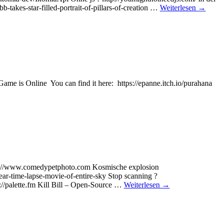
akes-star-filled-portrait-of-pillars-of-creation …
Weiterlesen
→
me is Online You can find it here: https://epanne.itch.io/purahana
ttps://www.comedypetphoto.com Kosmische explosion
ar-time-lapse-movie-of-entire-sky Stop scanning ?
://palette.fm Kill Bill – Open-Source …
Weiterlesen
→