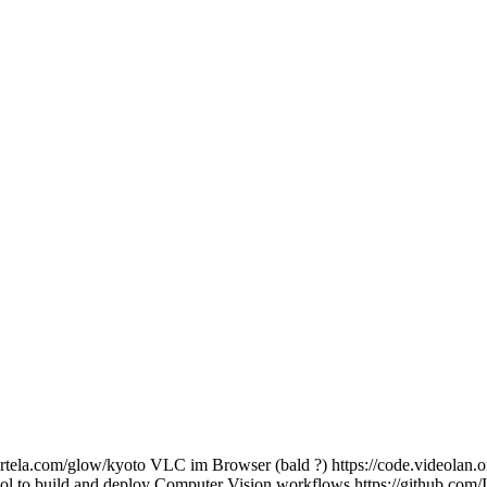
ela.com/glow/kyoto VLC im Browser (bald ?) https://code.videolan.org
 to build and deploy Computer Vision workflows https://github.com/I