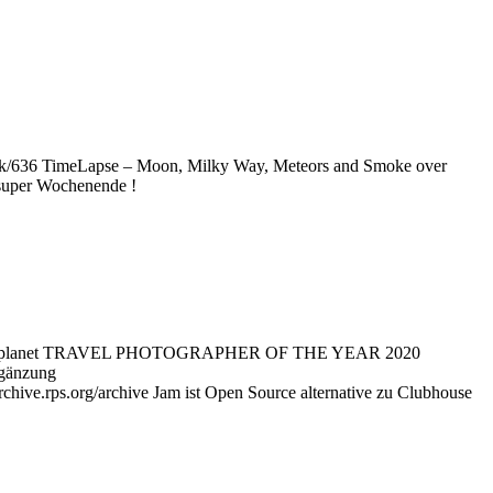
ork/636 TimeLapse – Moon, Milky Way, Meteors and Smoke over
 super Wochenende !
ds-on-red-planet TRAVEL PHOTOGRAPHER OF THE YEAR 2020
rgänzung
rchive.rps.org/archive Jam ist Open Source alternative zu Clubhouse