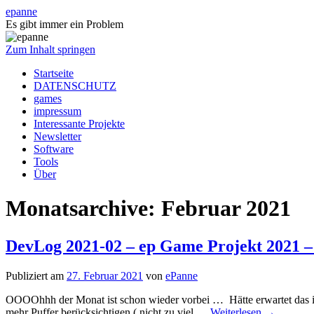
epanne
Es gibt immer ein Problem
Zum Inhalt springen
Startseite
DATENSCHUTZ
games
impressum
Interessante Projekte
Newsletter
Software
Tools
Über
Monatsarchive:
Februar 2021
DevLog 2021-02 – ep Game Projekt 2021 – 
Publiziert am
27. Februar 2021
von
ePanne
OOOOhhh der Monat ist schon wieder vorbei … Hätte erwartet das ich 
mehr Puffer berücksichtigen ( nicht zu viel …
Weiterlesen
→