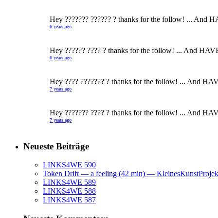
Hey ??????? ?????? ? thanks for the follow! ... And 
6 years ago
Hey ?????? ???? ? thanks for the follow! ... And HAV
6 years ago
Hey ???? ??????? ? thanks for the follow! ... And HA
7 years ago
Hey ??????? ???? ? thanks for the follow! ... And HA
7 years ago
Neueste Beiträge
LINKS4WE 590
Token Drift — a feeling (42 min) — KleinesKunstProje
LINKS4WE 589
LINKS4WE 588
LINKS4WE 587