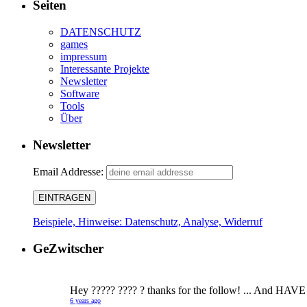
Seiten
DATENSCHUTZ
games
impressum
Interessante Projekte
Newsletter
Software
Tools
Über
Newsletter
Email Addresse:
Beispiele, Hinweise: Datenschutz, Analyse, Widerruf
GeZwitscher
Hey ????? ???? ? thanks for the follow! ... And HAVE
6 years ago