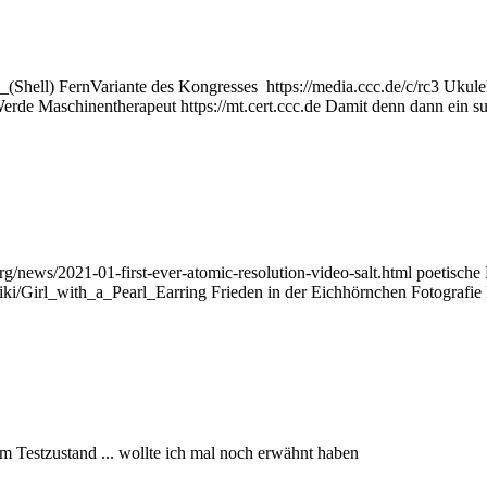
ish_(Shell) FernVariante des Kongresses https://media.ccc.de/c/rc3 Uk
Werde Maschinentherapeut https://mt.cert.ccc.de Damit denn dann ein 
org/news/2021-01-first-ever-atomic-resolution-video-salt.html poetis
ki/Girl_with_a_Pearl_Earring Frieden in der Eichhörnchen Fotografi
im Testzustand ... wollte ich mal noch erwähnt haben