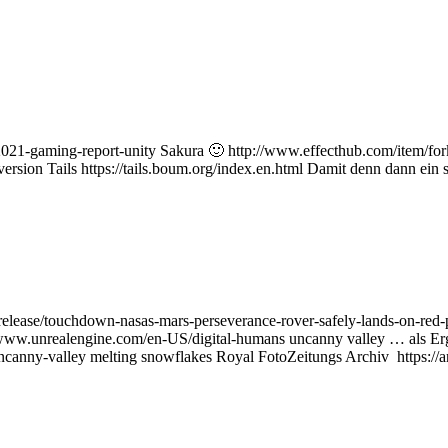
021-gaming-report-unity Sakura 🙂 http://www.effecthub.com/item/f
ersion Tails https://tails.boum.org/index.en.html Damit denn dann ein
ress-release/touchdown-nasas-mars-perseverance-rover-safely-lan
/www.unrealengine.com/en-US/digital-humans uncanny valley … als E
uncanny-valley melting snowflakes Royal FotoZeitungs Archiv https://a