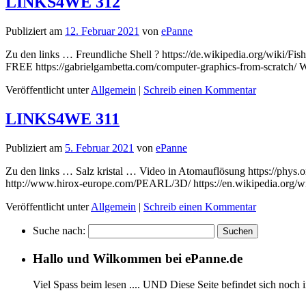
LINKS4WE 312
Publiziert am
12. Februar 2021
von
ePanne
Zu den links … Freundliche Shell ? https://de.wikipedia.org/wiki/F
FREE https://gabrielgambetta.com/computer-graphics-from-scratch/ 
Veröffentlicht unter
Allgemein
|
Schreib einen Kommentar
LINKS4WE 311
Publiziert am
5. Februar 2021
von
ePanne
Zu den links … Salz kristal … Video in Atomauflösung https://phys.
http://www.hirox-europe.com/PEARL/3D/ https://en.wikipedia.org/wi
Veröffentlicht unter
Allgemein
|
Schreib einen Kommentar
Suche nach:
Hallo und Wilkommen bei ePanne.de
Viel Spass beim lesen .... UND Diese Seite befindet sich noch 