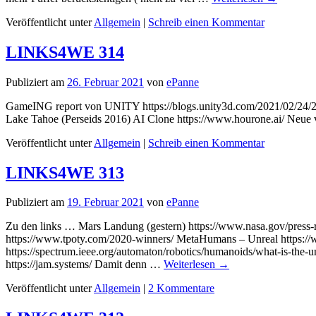
Veröffentlicht unter
Allgemein
|
Schreib einen Kommentar
LINKS4WE 314
Publiziert am
26. Februar 2021
von
ePanne
GameING report von UNITY https://blogs.unity3d.com/2021/02/24/2
Lake Tahoe (Perseids 2016) AI Clone https://www.hourone.ai/ Neue v
Veröffentlicht unter
Allgemein
|
Schreib einen Kommentar
LINKS4WE 313
Publiziert am
19. Februar 2021
von
ePanne
Zu den links … Mars Landung (gestern) https://www.nasa.gov/p
https://www.tpoty.com/2020-winners/ MetaHumans – Unreal https:/
https://spectrum.ieee.org/automaton/robotics/humanoids/what-is-the-
https://jam.systems/ Damit denn …
Weiterlesen
→
Veröffentlicht unter
Allgemein
|
2 Kommentare