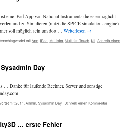
ist eine iPad App von National Instruments die es ermöglicht
erfen und zu Simulieren (nutzt die SPICE simulations engine).
ner soll möglich sein um dort …
Weiterlesen
→
Verschlagwortet mit
App
,
iPad
,
Multisim
,
Multisim Touch
,
NI
|
Schreib einen
t Sysadmin Day
ns … Danke für laufende Rechner, Server und sonstige
inday.com
ortet mit
2014
,
Admin
,
Sysadmin Day
|
Schreib einen Kommentar
ity3D … erste Fehler