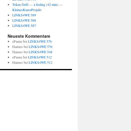
Token Drift — a feeling (42 min) —
KleinesKunstProjekt
LINKS4WE 589
LINKS4WE 588
LINKS4WE 587
Neueste Kommentare
ePanne
bei
LINKS4WE 576
Hannes
bei
LINKS4WE 576
Hannes
bei
LINKS4WE 548
ePanne
bei
LINKS4WE 512
Hannes
bei
LINKS4WE 512