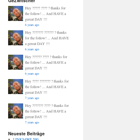
GeZwitscher
Hey ????? ???? ? thanks for
the follow! ... And HAVE a
gereat DAY !!!
6 years ago
Hey ??????? ?????? ? thanks
for the follow! ... And HAVE
a gereat DAY !!!
6 years ago
Hey ?????? ???? ? thanks for
the follow! ... And HAVE a
gereat DAY !!!
6 years ago
Hey ???? ??????? ? thanks for
the follow! ... And HAVE a
gereat DAY !!!
7 years ago
Hey ??????? ???? ? thanks for
the follow! ... And HAVE a
gereat DAY !!!
7 years ago
Neueste Beiträge
LINKS4WE 590