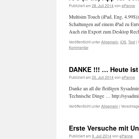
Publiziert am
28. Juli 2014
von
ePanne
Multisim Touch (iPad, Eng, 4.99$)) 
Schaltungen auf einem iPad zu Entw
Auch ein Export zum Desktop Rech
Veröffentlicht unter
Allgemein
,
iOS
,
Test
|
Kommentar
DANKE !!! … Heute is
Publiziert am
25. Juli 2014
von
ePanne
Danke an all die fleißigen Sysadmi
Technische Dinge … http://sysadm
Veröffentlicht unter
Allgemein
|
Verschlagw
Erste Versuche mit Un
Publiziert am
9. Juli 2014
von
ePanne