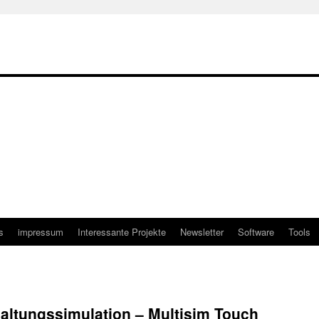
s
impressum
Interessante Projekte
Newsletter
Software
Tools
haltungssimulation – Multisim Touch