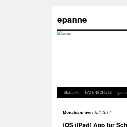
epanne
Startseite
DATENSCHUTZ
game
Zum
Inhalt
Juli 2014
Monatsarchive:
springen
iOS (iPad) App für Sc