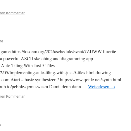
inen Kommentar
ne
e.game https://fosdem.org/2026/schedule/event/7ZJJWW-fluorite-
 a powerful ASCII sketching and diagramming app
Auto Tiling With Just 5 Tiles
/05/Implementing-auto-tiling-with-just-5-tiles.html drawing
.com Atari – basic synthesizer ? https://www.qotile.net/synth.html
github.io/pebble-qemu-wasm Damit denn dann …
Weiterlesen
→
inen Kommentar
e