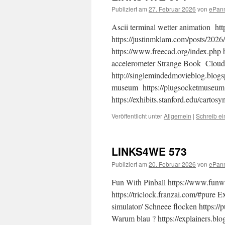
Publiziert am
27. Februar 2026
von
ePan
Ascii terminal wetter animation ht
https://justinmklam.com/posts/202
https://www.freecad.org/index.php 
accelerometer Strange Book Cloud 
http://singlemindedmovieblog.blogs
museum https://plugsocketmuseum.
https://exhibits.stanford.edu/car
Veröffentlicht unter
Allgemein
|
Schreib e
LINKS4WE 573
Publiziert am
20. Februar 2026
von
ePan
Fun With Pinball https://www.funwit
https://triclock.franzai.com/#pure 
simulator/ Schneee flocken https:/
Warum blau ? https://explainers.bl