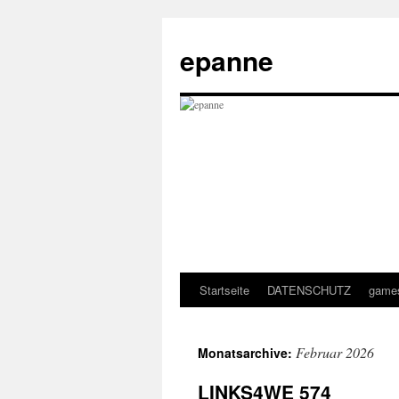
epanne
Startseite
DATENSCHUTZ
game
Zum
Inhalt
Februar 2026
Monatsarchive:
springen
LINKS4WE 574