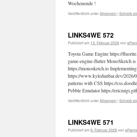
Wochenende !
Veröffentlicht unter
Allgemein
|
Schreib e
LINKS4WE 572
Publiziert am
13. Februar 2026
von
ePan
Toyota Game Engine https://fluorit
game-engine-flutter MonoSketch is
https://monosketch.io Implementing 
https://www.kyledunbar.dev/2026/02
patterns with CSS https://css-doodle
Pebble Emulator https://ericmigi.
Veröffentlicht unter
Allgemein
|
Schreib e
LINKS4WE 571
Publiziert am
6. Februar 2026
von
ePann