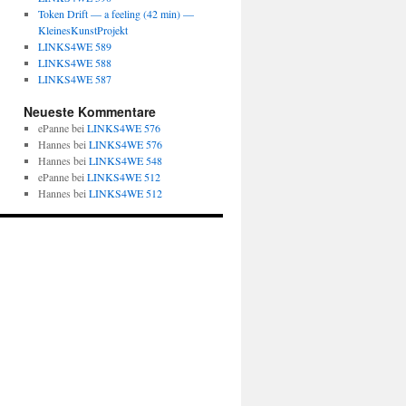
Token Drift — a feeling (42 min) —
KleinesKunstProjekt
LINKS4WE 589
LINKS4WE 588
LINKS4WE 587
Neueste Kommentare
ePanne
bei
LINKS4WE 576
Hannes
bei
LINKS4WE 576
Hannes
bei
LINKS4WE 548
ePanne
bei
LINKS4WE 512
Hannes
bei
LINKS4WE 512