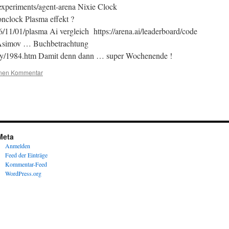
experiments/agent-arena Nixie Clock
onclock Plasma effekt ?
11/01/plasma Ai vergleich https://arena.ai/leaderboard/code
 Asimov … Buchbetrachtung
ry/1984.htm Damit denn dann … super Wochenende !
inen Kommentar
Meta
Anmelden
Feed der Einträge
Kommentar-Feed
WordPress.org