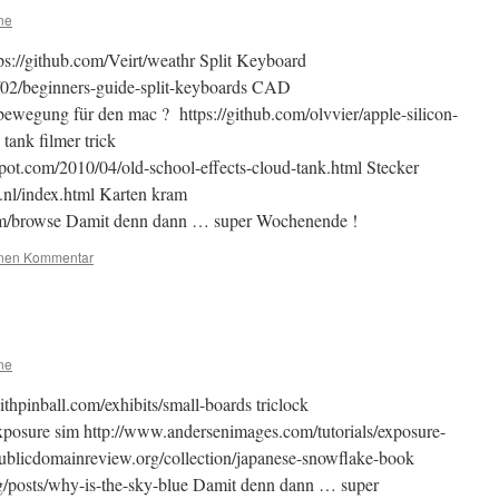
ne
tps://github.com/Veirt/weathr Split Keyboard
6/02/beginners-guide-split-keyboards CAD
bewegung für den mac ? https://github.com/olvvier/apple-silicon-
tank filmer trick
pot.com/2010/04/old-school-effects-cloud-tank.html Stecker
nl/index.html Karten kram
tosym/browse Damit denn dann … super Wochenende !
inen Kommentar
ne
hpinball.com/exhibits/small-boards triclock
Exposure sim http://www.andersenimages.com/tutorials/exposure-
/publicdomainreview.org/collection/japanese-snowflake-book
og/posts/why-is-the-sky-blue Damit denn dann … super