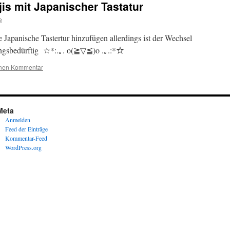
is mit Japanischer Tastatur
e
 Japanische Tastertur hinzufügen allerdings ist der Wechsel
ungsbedürftig ☆*:.｡. o(≧▽≦)o .｡.:*☆
inen Kommentar
Meta
Anmelden
Feed der Einträge
Kommentar-Feed
WordPress.org