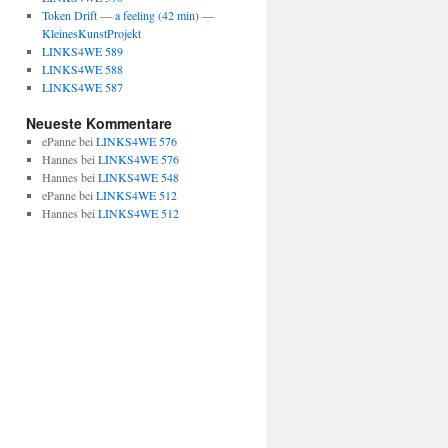
Token Drift — a feeling (42 min) —
KleinesKunstProjekt
LINKS4WE 589
LINKS4WE 588
LINKS4WE 587
Neueste Kommentare
ePanne
bei
LINKS4WE 576
Hannes
bei
LINKS4WE 576
Hannes
bei
LINKS4WE 548
ePanne
bei
LINKS4WE 512
Hannes
bei
LINKS4WE 512