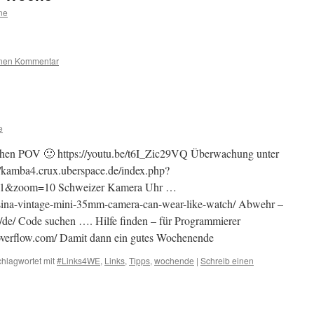
ne
inen Kommentar
e
n POV 🙂 https://youtu.be/t6I_Zic29VQ Überwachung unter
/kamba4.crux.uberspace.de/index.php?
31&zoom=10 Schweizer Kamera Uhr …
essina-vintage-mini-35mm-camera-can-wear-like-watch/ Abwehr –
g/de/ Code suchen …. Hilfe finden – für Programmierer
ckoverflow.com/ Damit dann ein gutes Wochenende
hlagwortet mit
#Links4WE
,
Links
,
Tipps
,
wochende
|
Schreib einen