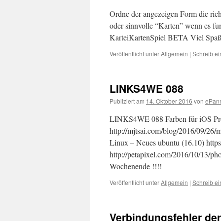
Ordne der angezeigen Form die ric
oder sinnvolle “Karten” wenn es fun
KarteiKartenSpiel BETA Viel Spa
Veröffentlicht unter
Allgemein
|
Schreib e
LINKS4WE 088
Publiziert am
14. Oktober 2016
von
ePan
LINKS4WE 088 Farben für iOS Pro
http://mjtsai.com/blog/2016/09/26/ma
Linux – Neues ubuntu (16.10) ht
http://petapixel.com/2016/10/13/ph
Wochenende !!!!
Veröffentlicht unter
Allgemein
|
Schreib e
Verbindungsfehler d