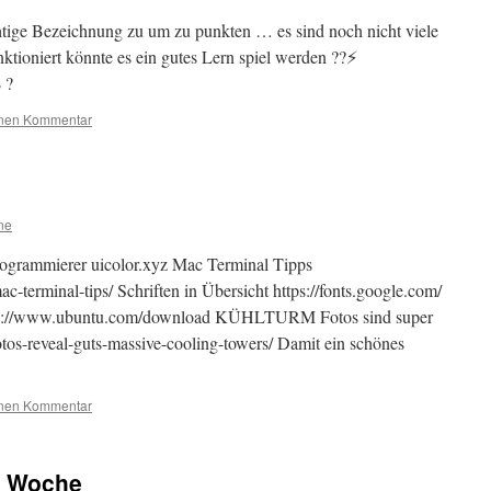
htige Bezeichnung zu um zu punkten … es sind noch nicht viele
ktioniert könnte es ein gutes Lern spiel werden ??⚡️
ß ?
inen Kommentar
ne
grammierer uicolor.xyz Mac Terminal Tipps
c-terminal-tips/ Schriften in Übersicht https://fonts.google.com/
tps://www.ubuntu.com/download KÜHLTURM Fotos sind super
otos-reveal-guts-massive-cooling-towers/ Damit ein schönes
inen Kommentar
er Woche