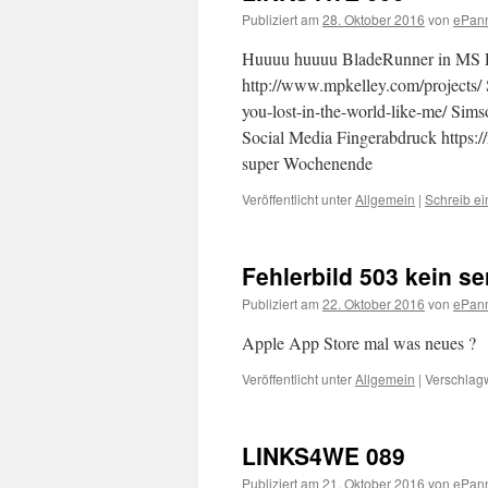
Publiziert am
28. Oktober 2016
von
ePan
Huuuu huuuu BladeRunner in MS Pain
http://www.mpkelley.com/projects/ 
you-lost-in-the-world-like-me/ Sim
Social Media Fingerabdruck https://
super Wochenende
Veröffentlicht unter
Allgemein
|
Schreib e
Fehlerbild 503 kein s
Publiziert am
22. Oktober 2016
von
ePan
Apple App Store mal was neues ?
Veröffentlicht unter
Allgemein
|
Verschlagw
LINKS4WE 089
Publiziert am
21. Oktober 2016
von
ePan