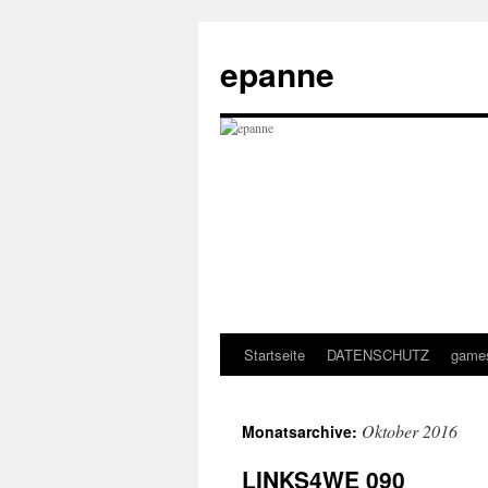
epanne
Startseite
DATENSCHUTZ
game
Zum
Inhalt
Oktober 2016
Monatsarchive:
springen
LINKS4WE 090