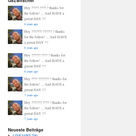
GeZwitscher
Hey ????? ???? ? thanks for
the follow! ... And HAVE a
gereat DAY !!!
6 years ago
Hey ??????? ?????? ? thanks
for the follow! ... And HAVE
a gereat DAY !!!
6 years ago
Hey ?????? ???? ? thanks for
the follow! ... And HAVE a
gereat DAY !!!
6 years ago
Hey ???? ??????? ? thanks for
the follow! ... And HAVE a
gereat DAY !!!
7 years ago
Hey ??????? ???? ? thanks for
the follow! ... And HAVE a
gereat DAY !!!
7 years ago
Neueste Beiträge
LINKS4WE 590