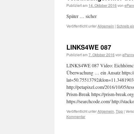
Publiziert am
14. Oktober 2016
von
ePan
Später … sicher
Veröffentlicht unter
Allgemein
|
Schreib e
LINKS4WE 087
Publiziert am
7. Oktober 2016
von
ePann
LINKS4WE 087 Video: Eichhörnche
Überwachung … ein Ansatz https:/
lat=50.75513792&lon=11.348190
http://petapixel.com/2016/10/05/t
Prism-Break https://prism-break.or
https://searchcode.com/ http://sta
Veröffentlicht unter
Allgemein
,
Tipp
|
Versc
Kommentar