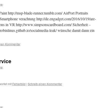
ne
t http://msp-blade-runner.tumblr.com/ AirPort Portraits
Smartphone verachtung http://de.engadget.com/2016/10/19/are-
sons in VR http://www.simpsonscardboard.com/ Sicherheit –
robinlinus.github.io/socialmedia-leak/ wünsche damit dann ein
inen Kommentar
ervice
ne
ortet mit
Fehlerbild
|
Schreib einen Kommentar
ne