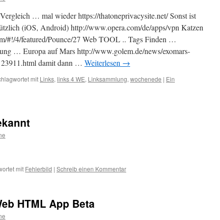
leich … mal wieder https://thatoneprivacysite.net/ Sonst ist
tzlich (iOS, Android) http://www.opera.com/de/apps/vpn Katzen
m/#!/4/featured/Pounce/27 Web TOOL .. Tags Finden …
chung … Europa auf Mars http://www.golem.de/news/exomars-
-123911.html damit dann …
Weiterlesen
→
hlagwortet mit
Links
,
links 4 WE
,
Linksammlung
,
wochenede
|
Ein
ekannt
ne
ortet mit
Fehlerbild
|
Schreib einen Kommentar
…Web HTML App Beta
ne