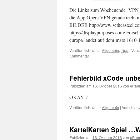
Die Links zum Wochenende VPN Verg
die App Opera VPN gerade recht nü
BILDER http://www.sethcasteel.co
https://displaypurposes.com/ Fors
europa-landet-auf-dem-mars-1610
Veröffentlicht unter
Allgemein
,
Tipp
|
Versc
Kommentar
Fehlerbild xCode unb
Publiziert am
16. Oktober 2016
von
ePan
OKAY ?
Veröffentlicht unter
Allgemein
|
Verschlagw
KarteiKarten Spiel 
Publiziert am
16. Oktober 2016
von
ePan