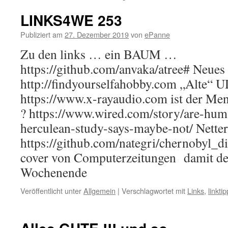
LINKS4WE 253
Publiziert am
27. Dezember 2019
von
ePanne
Zu den links … ein BAUM …
https://github.com/anvaka/atree# Neue
http://findyourselfahobby.com „Alte“
https://www.x-rayaudio.com ist der M
? https://www.wired.com/story/are-huma
herculean-study-says-maybe-not/ Nette
https://github.com/nategri/chernobyl_d
cover von Computerzeitungen damit de
Wochenende
Veröffentlicht unter
Allgemein
|
Verschlagwortet mit
Links
,
linkti