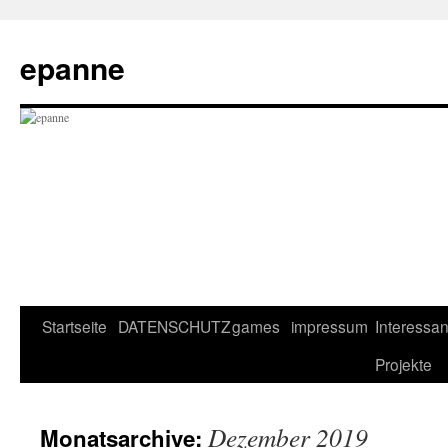
epanne
Zum
Startseite
DATENSCHUTZ
games
impressum
Interessan
Inhalt
Projekte
springen
Dezember 2019
Monatsarchive: