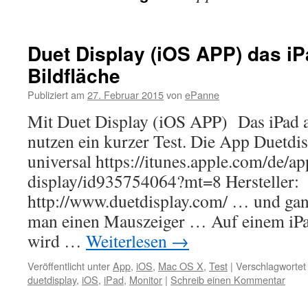
Duet Display (iOS APP) das iP
Bildfläche
Publiziert am
27. Februar 2015
von
ePanne
Mit Duet Display (iOS APP) Das iPad a
nutzen ein kurzer Test. Die App Duetdi
universal https://itunes.apple.com/de/ap
display/id935754064?mt=8 Hersteller:
http://www.duetdisplay.com/ … und gan
man einen Mauszeiger … Auf einem iPad
wird …
Weiterlesen
→
Veröffentlicht unter
App
,
iOS
,
Mac OS X
,
Test
|
Verschlagwortet
duetdisplay
,
iOS
,
iPad
,
Monitor
|
Schreib einen Kommentar