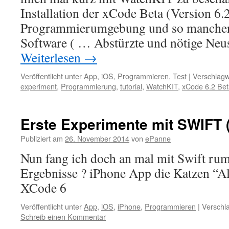
Installation der xCode Beta (Version 6.
Programmierumgebung und so manchen
Software ( … Abstürzte und nötige Neu
Weiterlesen
→
Veröffentlicht unter
App
,
iOS
,
Programmieren
,
Test
|
Verschlagw
experiment
,
Programmierung
,
tutorial
,
WatchKIT
,
xCode 6.2 Bet
Erste Experimente mit SWIFT 
Publiziert am
26. November 2014
von
ePanne
Nun fang ich doch an mal mit Swift rum
Ergebnisse ? iPhone App die Katzen “A
XCode 6
Veröffentlicht unter
App
,
iOS
,
iPhone
,
Programmieren
|
Verschla
Schreib einen Kommentar