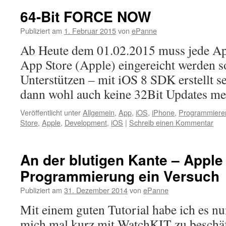
64-Bit FORCE NOW
Publiziert am
1. Februar 2015
von
ePanne
Ab Heute dem 01.02.2015 muss jede Ap
App Store (Apple) eingereicht werden so
Unterstützen – mit iOS 8 SDK erstellt se
dann wohl auch keine 32Bit Updates 
Veröffentlicht unter
Allgemein
,
App
,
iOS
,
iPhone
,
Programmiere
Store
,
Apple
,
Development
,
iOS
|
Schreib einen Kommentar
An der blutigen Kante – Appl
Programmierung ein Versuch
Publiziert am
31. Dezember 2014
von
ePanne
Mit einem guten Tutorial habe ich es n
mich mal kurz mit WatchKIT zu beschäf