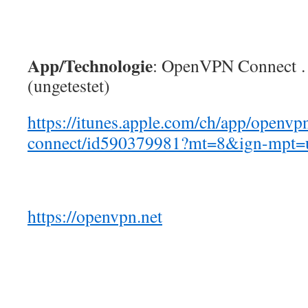
App/Technologie
: OpenVPN Connect …
(ungetestet)
https://itunes.apple.com/ch/app/openvp
connect/id590379981?mt=8&ign-mpt
https://openvpn.net