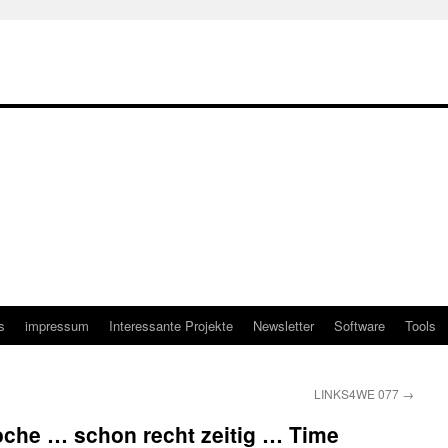
s
impressum
Interessante Projekte
Newsletter
Software
Tools
LINKS4WE 077
→
che … schon recht zeitig … Time