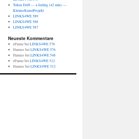
Token Drift — a feeling (42 min) —
KleinesKunstProjekt
LINKS4WE 589
LINKS4WE 588
LINKS4WE 587
Neueste Kommentare
ePanne
bei
LINKS4WE 576
Hannes
bei
LINKS4WE 576
Hannes
bei
LINKS4WE 548
ePanne
bei
LINKS4WE 512
Hannes
bei
LINKS4WE 512