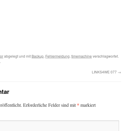
ror
abgelegt und mit
Backup
,
Fehlermeldung
,
timemachine
verschlagwortet.
.
LINKS4WE 077
→
tar
*
öffentlicht.
Erforderliche Felder sind mit
markiert