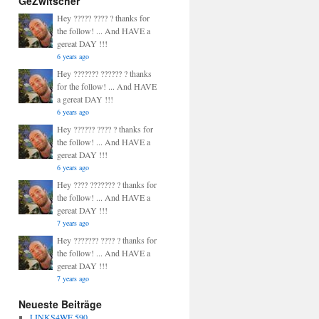
GeZwitscher
Hey ????? ???? ? thanks for
the follow! ... And HAVE a
gereat DAY !!!
6 years ago
Hey ??????? ?????? ? thanks
for the follow! ... And HAVE
a gereat DAY !!!
6 years ago
Hey ?????? ???? ? thanks for
the follow! ... And HAVE a
gereat DAY !!!
6 years ago
Hey ???? ??????? ? thanks for
the follow! ... And HAVE a
gereat DAY !!!
7 years ago
Hey ??????? ???? ? thanks for
the follow! ... And HAVE a
gereat DAY !!!
7 years ago
Neueste Beiträge
LINKS4WE 590