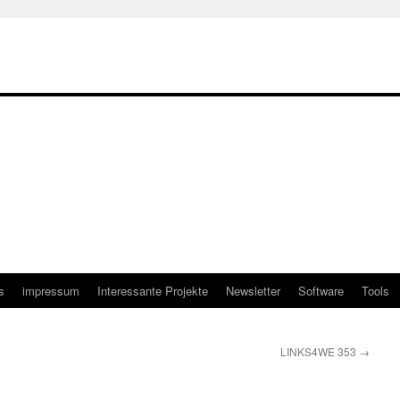
s
impressum
Interessante Projekte
Newsletter
Software
Tools
LINKS4WE 353
→