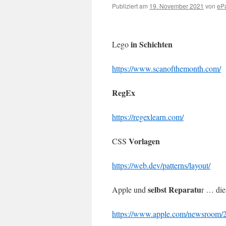
Publiziert am
19. November 2021
von
eP
in Schichten
Lego
https://www.scanofthemonth.com/
RegEx
https://regexlearn.com/
Vorlagen
CSS
https://web.dev/patterns/layout/
selbst Reparatu
Apple und
r … die
https://www.apple.com/newsroom/20