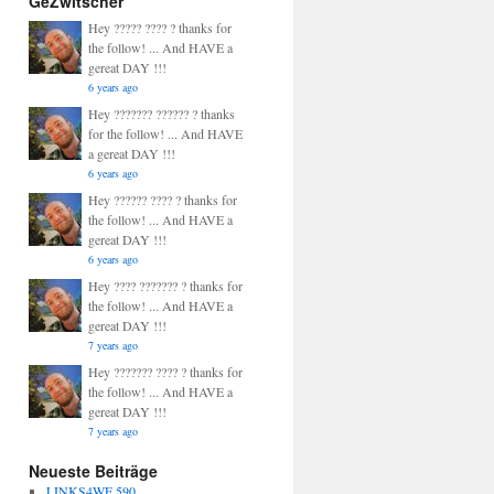
GeZwitscher
Hey ????? ???? ? thanks for
the follow! ... And HAVE a
gereat DAY !!!
6 years ago
Hey ??????? ?????? ? thanks
for the follow! ... And HAVE
a gereat DAY !!!
6 years ago
Hey ?????? ???? ? thanks for
the follow! ... And HAVE a
gereat DAY !!!
6 years ago
Hey ???? ??????? ? thanks for
the follow! ... And HAVE a
gereat DAY !!!
7 years ago
Hey ??????? ???? ? thanks for
the follow! ... And HAVE a
gereat DAY !!!
7 years ago
Neueste Beiträge
LINKS4WE 590