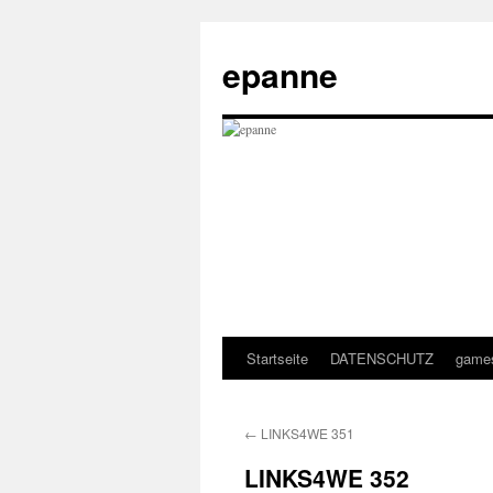
epanne
Startseite
DATENSCHUTZ
game
Zum
Inhalt
←
LINKS4WE 351
springen
LINKS4WE 352