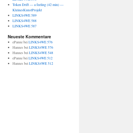
Token Drift — a feeling (42 min) —
KleinesKunstProjekt
LINKS4WE 589
LINKS4WE 588
LINKS4WE 587
Neueste Kommentare
ePanne
bei
LINKS4WE 576
Hannes
bei
LINKS4WE 576
Hannes
bei
LINKS4WE 548
ePanne
bei
LINKS4WE 512
Hannes
bei
LINKS4WE 512