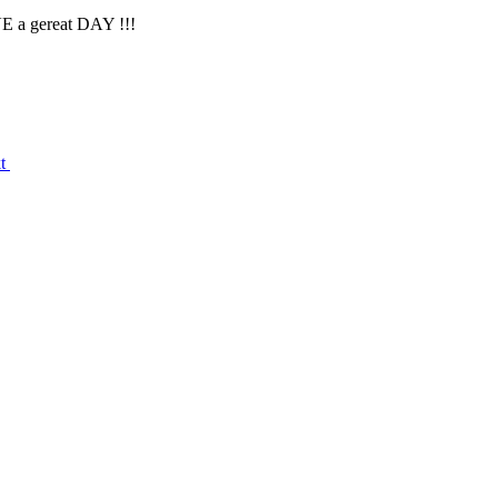
VE a gereat DAY !!!
kt