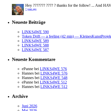
Hey ??????? ???? ? thanks for the follow! ... And HA
7 years ago
Neueste Beiträge
LINKS4WE 590
Token Drift — a feeling (42 min) — KleinesKunstProje
LINKS4WE 589
LINKS4WE 588
LINKS4WE 587
Neueste Kommentare
ePanne
bei
LINKS4WE 576
Hannes
bei
LINKS4WE 576
Hannes
bei
LINKS4WE 548
ePanne
bei
LINKS4WE 512
Hannes
bei
LINKS4WE 512
Archive
Juni 2026
Mai 2026