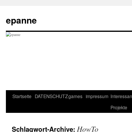
epanne
Startseite
DATENSCHUTZ
games
impressum
Interessan
Zum
Projekte
Inhalt
springen
HowTo
Schlagwort-Archive: