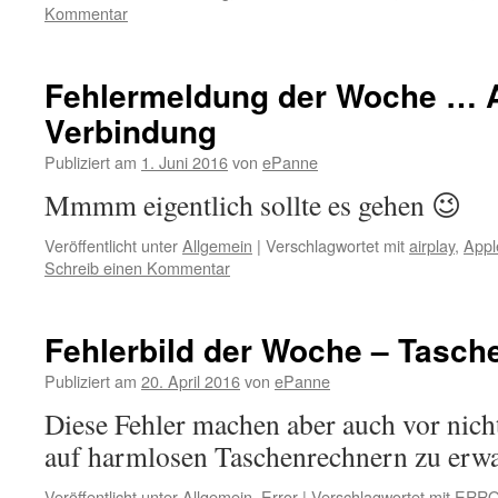
Kommentar
Fehlermeldung der Woche … A
Verbindung
Publiziert am
1. Juni 2016
von
ePanne
Mmmm eigentlich sollte es gehen 😉
Veröffentlicht unter
Allgemein
|
Verschlagwortet mit
airplay
,
Appl
Schreib einen Kommentar
Fehlerbild der Woche – Tasch
Publiziert am
20. April 2016
von
ePanne
Diese Fehler machen aber auch vor nicht
auf harmlosen Taschenrechnern zu e
Veröffentlicht unter
Allgemein
,
Error
|
Verschlagwortet mit
ERR